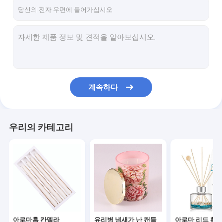
회사 소개
공장 투어
품질 관리
연락처
계속하다
뉴스
모든 케이스
우리의 카테고리
아로마홈 칸델라
유리병 냄새가 난 캔들
아로마 리드 확산기
아로마홈 칸델라
유리병 냄새가 난 캔들
아로마 리드 확