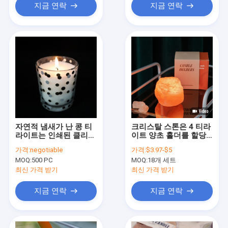
지금 연락
지금 연락
자연적 냄새가 난 콩 티
크리스탈 스톤은 4 티라
라이트는 인쇄된 클리어
이트 양초 홀더를 할당
글라스 컵 코코넛 살구
된 바위 램프를 꾸밉니
가격:
negotiable
가격:
$3.97-$5
나무에서 캔들스
다
MOQ:
500 PC
MOQ:
18개 세트
최신 가격 받기
최신 가격 받기
지금 연락
지금 연락