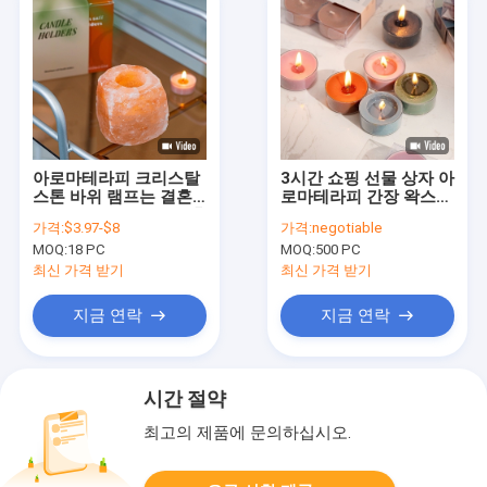
아로마테라피 크리스탈
3시간 쇼핑 선물 상자 아
스톤 바위 램프는 결혼
로마테라피 간장 왁스
해서 4 티라이트 양초 홀
색상 티 라이트 캔들 수
가격:
$3.97-$8
가격:
negotiable
더에서 설정했습니다
제 4개
MOQ:
18 PC
MOQ:
500 PC
최신 가격 받기
최신 가격 받기
지금 연락
지금 연락
시간 절약
최고의 제품에 문의하십시오.