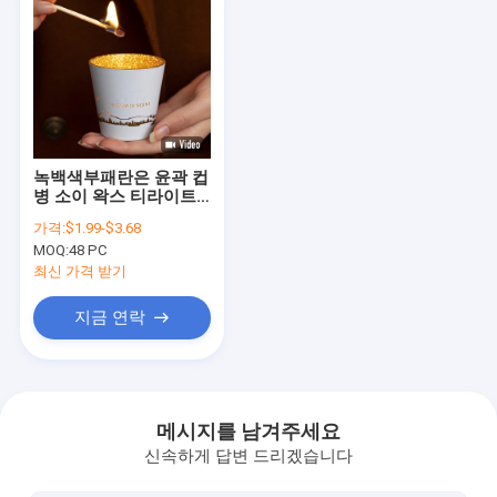
녹백색부패란은 윤곽 컵
병 소이 왁스 티라이트
냄새가 난 캔들을 파냅
가격:
$1.99-$3.68
니다
MOQ:
48 PC
최신 가격 받기
지금 연락
홈
제품 소개
메시지를 남겨주세요
신속하게 답변 드리겠습니다
동영상