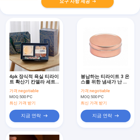
요구 사항 제공
4pk 장식적 욕실 티라이
봉납하는 티라이트 3 온
트 확산기 칸델라 세트
스를 위한 냄새가 난 소
집 향기 선물 세트
이 왁스 알루미늄 금속
가격:
negotiable
가격:
negotiable
작은 주석 칸델라
MOQ:
500 PC
MOQ:
500 PC
최신 가격 받기
최신 가격 받기
지금 연락
지금 연락